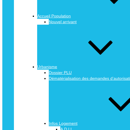
Accueil Population
Nouvel arrivant
Urbanisme
Dossier PLU
Dématérialisation des demandes d’autorisat
Infos Logement
A.D.I.L