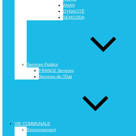
ANAH
DYNACITÉ
SEMCODA
Services Publics
FRANCE Services
Services de l’État
VIE COMMUNALE
Environnement