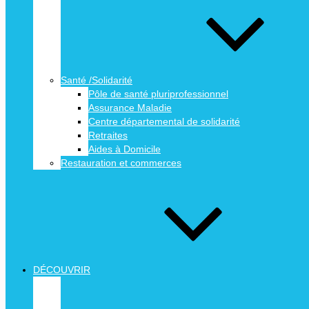
Santé /Solidarité
Pôle de santé pluriprofessionnel
Assurance Maladie
Centre départemental de solidarité
Retraites
Aides à Domicile
Restauration et commerces
DÉCOUVRIR