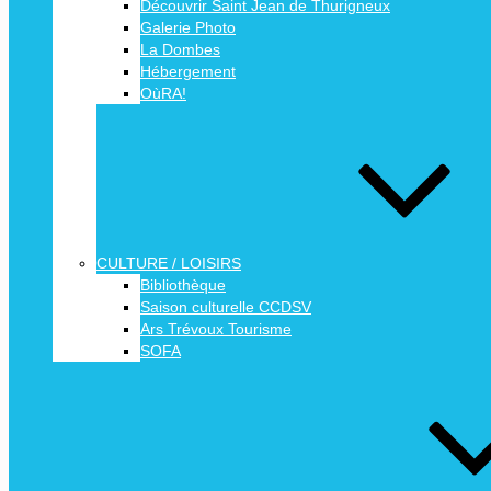
Découvrir Saint Jean de Thurigneux
Galerie Photo
La Dombes
Hébergement
OùRA!
CULTURE / LOISIRS
Bibliothèque
Saison culturelle CCDSV
Ars Trévoux Tourisme
SOFA